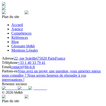
Plan du site
Accueil
Agence
Compétences
Références
Blog
Glossaire bb&b
Mentions Légales
Adresse
22, rue Soleillet
75020 Paris
France
Téléphone
+33 1 40 33 79 41
Email
contact@bb-b.fr
Parlons-en
Vous avez un projet, une question, vous aimeriez mieux
nous connaître ? Nous serons heureux de répondre à vos
interrogations !
Reseaux sociaux
© 2026 bb&b
Plan du site