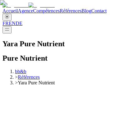
Accueil
Agence
Compétences
Références
Blog
Contact
FR
EN
DE
Yara Pure Nutrient
Pure Nutrient
bb&b
>
Références
>
Yara Pure Nutrient