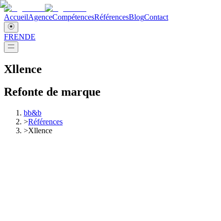
Accueil
Agence
Compétences
Références
Blog
Contact
FR
EN
DE
Xllence
Refonte de marque
bb&b
>
Références
>
Xllence