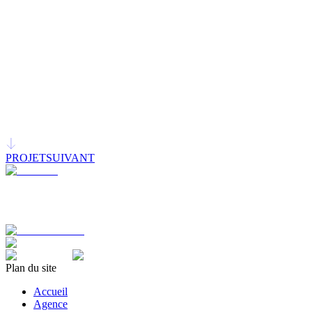
cabinet. La nouvelle identité visuelle met en évidence l’approche
polyvalente, agile et holistique de l’entreprise.
bb&b a par la suite développé le nouveau site web d’Xllence afin
d’assurer une communication cohérente et efficace autour de la
nouvelle marque.
Résultats
La nouvelle marque a reçu un accueil enthousiaste en interne. Elle
est en cours de déploiement à l’externe.
PROJET
SUIVANT
Plan du site
Accueil
Agence