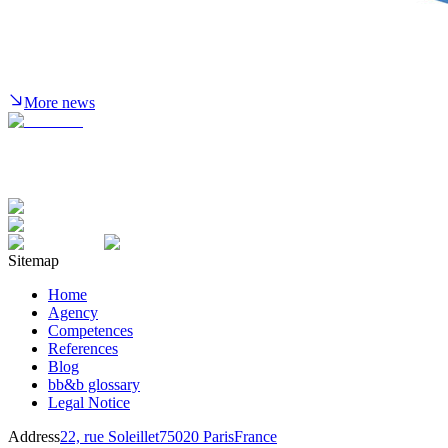
More news
Sitemap
Home
Agency
Competences
References
Blog
bb&b glossary
Legal Notice
Address
22, rue Soleillet
75020 Paris
France