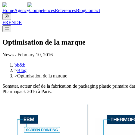
Home
Agency
Competences
References
Blog
Contact
FR
EN
DE
Optimisation de la marque
News - February 10, 2016
bb&b
>
Blog
>
Optimisation de la marque
Somater, acteur clef de la fabrication de packaging plastic primaire d
Pharmapack 2016 à Paris.