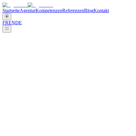
Startseite
Agentur
Kompetenzen
Referenzen
Blog
Kontakt
FR
EN
DE
bb&b
>
bb&b-Glossar
Jede Branche hat ihren eigenen Jargon und ihre eigenen Akronyme.
Unsere Branche ist da keine Ausnahme.
Hier finden Sie die Definitionen der Begriffe, die wir verwenden,
und die Dienstleistungen, die wir anbieten.
Account based marketing ABM